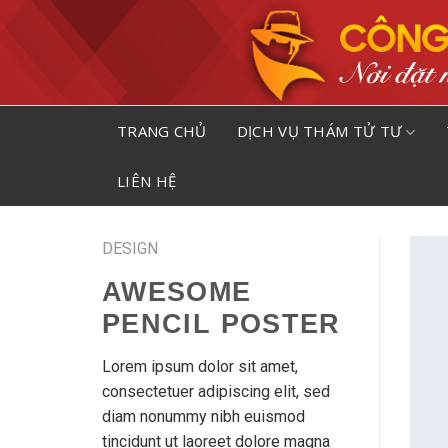
Skip
to
content
TRANG CHỦ
DỊCH VỤ THÁM TỬ TƯ
LIÊN HỆ
DESIGN
AWESOME
PENCIL POSTER
Lorem ipsum dolor sit amet,
consectetuer adipiscing elit, sed
diam nonummy nibh euismod
tincidunt ut laoreet dolore magna