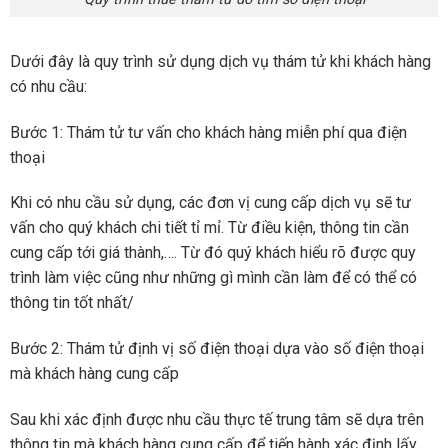
Dưới đây là quy trình sử dụng dịch vụ thám tử khi khách hàng
có nhu cầu:
Bước 1: Thám tử tư vấn cho khách hàng miễn phí qua điện
thoại
Khi có nhu cầu sử dụng, các đơn vị cung cấp dịch vụ sẽ tư
vấn cho quý khách chi tiết tỉ mỉ. Từ điều kiện, thông tin cần
cung cấp tới giá thành,…. Từ đó quý khách hiểu rõ được quy
trình làm việc cũng như những gì mình cần làm để có thể có
thông tin tốt nhất/
Bước 2: Thám tử định vị số điện thoại dựa vào số điện thoại
mà khách hàng cung cấp
Sau khi xác định được nhu cầu thực tế trung tâm sẽ dựa trên
thông tin mà khách hàng cung cấp để tiến hành xác định lấy