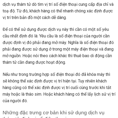
dịch vụ thám tử dò tìm vị trí số điện thoại cung cấp địa chỉ và
toạ độ. Từ đó, khách hàng có thể nhanh chóng xác định được
vị trí trên bản đồ một cách dễ dàng.
Để có thể sử dụng được dịch vụ này thì cần có một số yêu
cầu nhất định đó là: Yêu cầu là số điện thoại của người cần
được định vị đó phải đang mở mày. Nghĩa là số điện thoại đó
phải đang được sử dụng ở trong một máy điện thoại và đang
mở nguồn. Hoặc nói theo cách khác thì thuê bao di động cần
thám tử cần đang được hoạt động.
Nếu như trong trường hợp số điện thoại đó đã khóa máy thì
sẽ không thể xác định được vị trí hiện tại. Tuy nhiên khách
hàng cũng có thể xác định được vị trí cuối cùng trước khi tắt
máy hoặc là tháo sim. Hoặc khách hàng có thể lấy lịch sử vị trí
của người đó.
Những đặc trưng cơ bản khi sử dụng dịch vụ