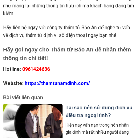
như mang lại những thông tin hữu ích mà khách hàng đang tìm
kiếm.
Hãy liên hệ ngay với công ty thám tử Bảo An để nghe tư vấn
về dịch vụ thám tử định vị số điện thoại ngay bạn nhé.
Hãy gọi ngay cho Thám tử Bảo An để nhận thêm
thông tin chi tiết!
Hotline:
0961424636
Website:
https://thamtunamdinh.com/
Bài viết liên quan
Tại sao nên sử dụng dịch vụ
điều tra ngoại tình?
Hiện nay vấn nạn trong hôn nhân
gia đình mà rất nhiều người đang