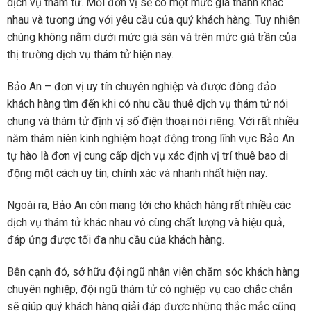
dịch vụ thám tử. Mỗi đơn vị sẽ có một mức giá thành khác
nhau và tương ứng với yêu cầu của quý khách hàng. Tuy nhiên
chúng không nằm dưới mức giá sàn và trên mức giá trần của
thị trường dịch vụ thám tử hiện nay.
Bảo An – đơn vị uy tín chuyên nghiệp và được đông đảo
khách hàng tìm đến khi có nhu cầu thuê dịch vụ thám tử nói
chung và thám tử định vị số điện thoại nói riêng. Với rất nhiều
năm thâm niên kinh nghiệm hoạt động trong lĩnh vực Bảo An
tự hào là đơn vị cung cấp dịch vụ xác định vị trí thuê bao di
động một cách uy tín, chính xác và nhanh nhất hiện nay.
Ngoài ra, Bảo An còn mang tới cho khách hàng rất nhiều các
dịch vụ thám tử khác nhau vô cùng chất lượng và hiệu quả,
đáp ứng được tối đa nhu cầu của khách hàng.
Bên cạnh đó, sở hữu đội ngũ nhân viên chăm sóc khách hàng
chuyên nghiệp, đội ngũ thám tử có nghiệp vụ cao chắc chắn
sẽ giúp quý khách hàng giải đáp được những thắc mắc cũng