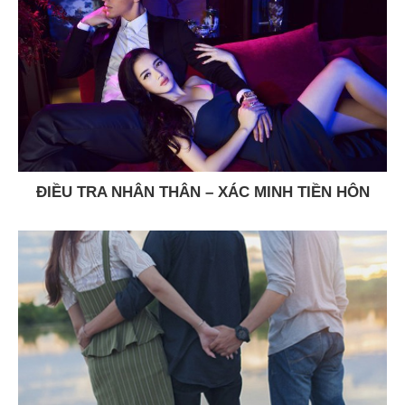
ĐIỀU TRA NHÂN THÂN – XÁC MINH TIỀN HÔN
NHÂN